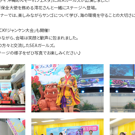
ンシティ 沖縄めんそーれフェスタ」にSEAガールズが出演しました！
ンゴ保全大使を務める澪花さんと一緒にステージへ登場。
ーナーでは、楽しみながらサンゴについて学び、海の環境を守ることの大切さ
CKYジャンケン大会」も開催！
ながら、会場は笑顔と歓声に包まれました。
の方々と交流したSEAガールズ。
テージの様子をぜひ写真でお楽しみください♪